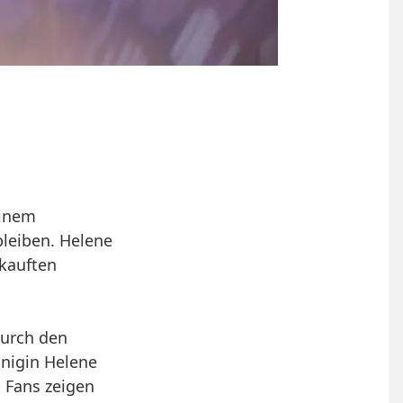
einem
bleiben. Helene
rkauften
durch den
nigin Helene
n Fans zeigen