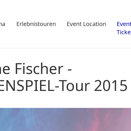
na
Erlebnistouren
Event Location
Even
Ticke
e Fischer -
ENSPIEL-Tour 2015