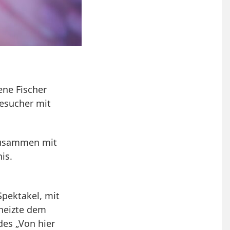
ene Fischer
Besucher mit
 zusammen mit
is.
Spektakel, mit
heizte dem
des „Von hier