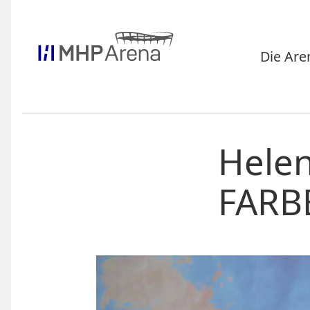
Die Are
Helen
FARB